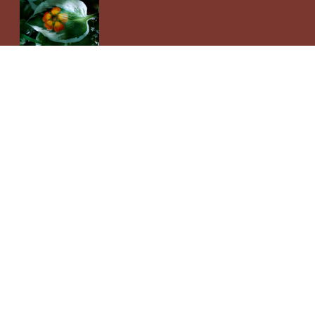
www.hosta-gaertchen.de
Es tut sich was in diesen Tagen -
Hosta treiben
Blütenstängel aus
Züchten macht Spaß
und die Ergebnisse
lassen immer wieder staunen.
Bei Hosta sind sooo viele Varianten
möglich - lassen Sie sich
überraschen!